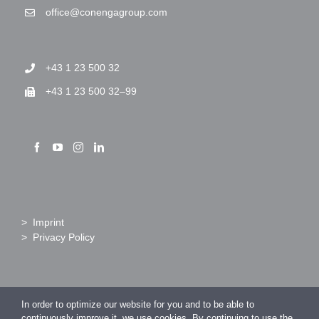
office@conengagroup.com
+43 1 23 500 32
+43 1 23 500 32–99
> Imprint
> Privacy Policy
COPYRIGHT 2026 CONENGA Group GmbH
In order to optimize our website for you and to be able to
continuously improve it, we use cookies. By continuing to use the