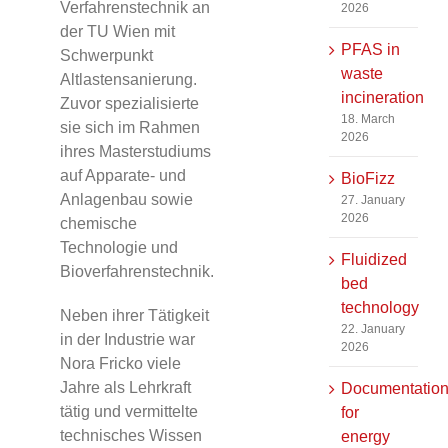
Verfahrenstechnik an
2026
der
TU Wien
mit
PFAS in
Schwerpunkt
waste
Altlastensanierung.
incineration
Zuvor spezialisierte
18. March
sie sich im Rahmen
2026
ihres Masterstudiums
auf Apparate- und
BioFizz
Anlagenbau sowie
27. January
2026
chemische
Technologie und
Fluidized
Bioverfahrenstechnik.
bed
technology
Neben ihrer Tätigkeit
22. January
in der Industrie war
2026
Nora Fricko viele
Jahre als Lehrkraft
Documentatio
tätig und vermittelte
for
technisches Wissen
energy