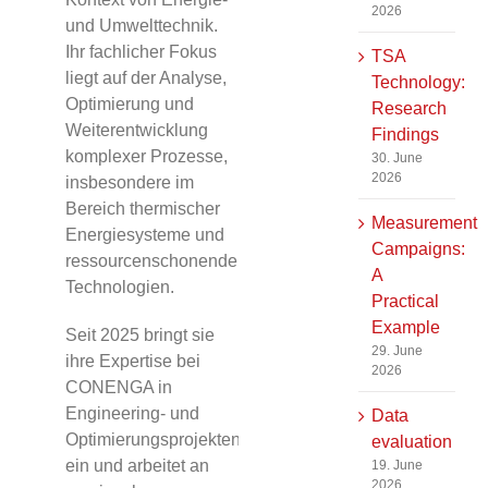
2026
und Umwelttechnik.
Ihr fachlicher Fokus
TSA
liegt auf der Analyse,
Technology:
Optimierung und
Research
Weiterentwicklung
Findings
komplexer Prozesse,
30. June
2026
insbesondere im
Bereich thermischer
Measurement
Energiesysteme und
Campaigns:
ressourcenschonender
A
Technologien.
Practical
Example
Seit 2025 bringt sie
29. June
ihre Expertise bei
2026
CONENGA in
Engineering- und
Data
Optimierungsprojekten
evaluation
ein und arbeitet an
19. June
2026