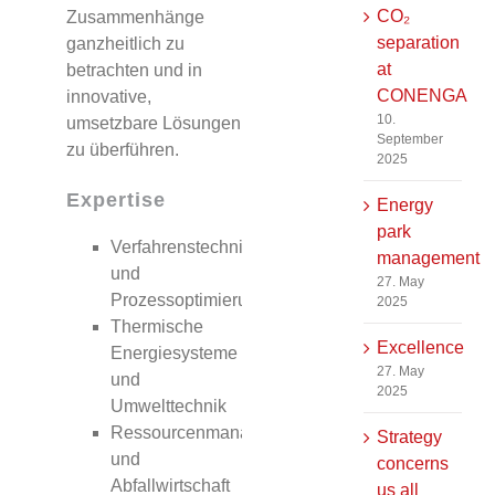
CO₂
Zusammenhänge
separation
ganzheitlich zu
at
betrachten und in
CONENGA
innovative,
10.
umsetzbare Lösungen
September
zu überführen.
2025
Expertise
Energy
park
Verfahrenstechnik
management
und
27. May
Prozessoptimierung
2025
Thermische
Excellence
Energiesysteme
27. May
und
2025
Umwelttechnik
Ressourcenmanagement
Strategy
und
concerns
Abfallwirtschaft
us all