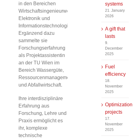
in den Bereichen
systems
Wirtschaftsingenieurwesen,
21. January
2026
Elektronik und
Informationstechnologie.
A gift that
Ergänzend dazu
lasts
sammelte sie
9.
Forschungserfahrung
December
2025
als Projektassistentin
an der TU Wien im
Fuel
Bereich Wassergüte,
efficiency
Ressourcenmanagement
18.
und Abfallwirtschaft.
November
2025
Ihre interdisziplinäre
Optimization
Erfahrung aus
projects
Forschung, Lehre und
17.
Praxis ermöglicht es
November
ihr, komplexe
2025
technische